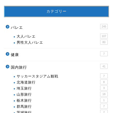
カテゴリー
245
バレエ
大人バレエ
107
男性大人バレエ
80
7
健康
41
国内旅行
サッカースタジアム観戦
7
北海道旅行
8
埼玉旅行
3
山形旅行
18
栃木旅行
1
群馬旅行
7
茨城旅行
2