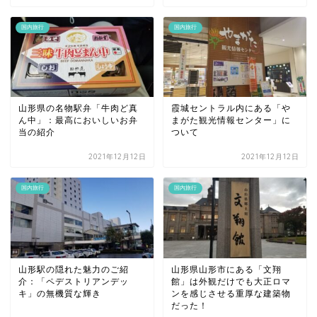
国内旅行
国内旅行
山形県の名物駅弁「牛肉ど真
霞城セントラル内にある「や
ん中」：最高においしいお弁
まがた観光情報センター」に
当の紹介
ついて
2021年12月12日
2021年12月12日
国内旅行
国内旅行
山形駅の隠れた魅力のご紹
山形県山形市にある「文翔
介：「ペデストリアンデッ
館」は外観だけでも大正ロマ
キ」の無機質な輝き
ンを感じさせる重厚な建築物
だった！