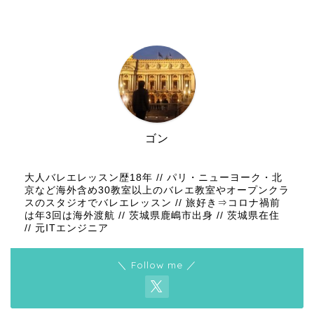
ゴン
大人バレエレッスン歴18年 // パリ・ニューヨーク・北
京など海外含め30教室以上のバレエ教室やオープンクラ
スのスタジオでバレエレッスン // 旅好き⇒コロナ禍前
は年3回は海外渡航 // 茨城県鹿嶋市出身 // 茨城県在住
// 元ITエンジニア
＼ Follow me ／