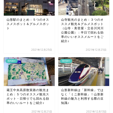
山形駅のまとめ：５つのオス
山寺観光のまとめ：３つのオ
スメスポット＆グルメスポッ
ススメ観光＆グルメスポット
ト
（山寺・美登屋・立谷川河川
公園公園）：半日で回れる効
率のいいオススメルートをご
紹介♪
2021年12月25日
2021年12月25日
国内旅行
国内旅行
蔵王中央高原散策路の観光ま
山形新幹線は「新幹線」では
とめ：５つのオススメ観光ス
なく「ミニ新幹線」！山形新
ポット・日帰りでも回れる効
幹線の魅力と利用する際の豆
率のいいルートをご紹介♪
知識♪
2021年12月21日
2021年12月13日