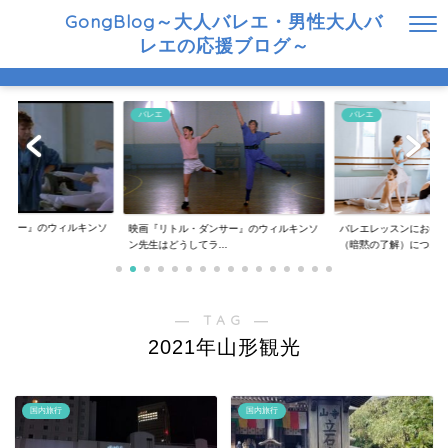
GongBlog～大人バレエ・男性大人バ
レエの応援ブログ～
バレエ
バレエ
ンサー』のウィルキンソ
映画『リトル・ダンサー』のウィルキンソ
バレエレッスンにおけ
..
ン先生はどうしてラ...
（暗黙の了解）につ...
― TAG ―
2021年山形観光
国内旅行
国内旅行