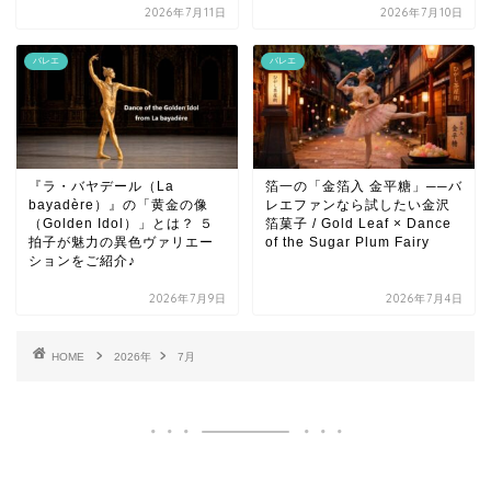
2026年7月11日
2026年7月10日
バレエ
バレエ
『ラ・バヤデール（La
箔一の「金箔入 金平糖」──バ
bayadère）』の「黄金の像
レエファンなら試したい金沢
（Golden Idol）」とは？ ５
箔菓子 / Gold Leaf × Dance
拍子が魅力の異色ヴァリエー
of the Sugar Plum Fairy
ションをご紹介♪
2026年7月9日
2026年7月4日
HOME
2026年
7月