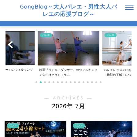
GongBlog～大人バレエ・男性大人バ
レエの応援ブログ～
バレエ
バレエ
ンサー』のウィルキンソ
映画『リトル・ダンサー』のウィルキンソ
バレエレッスンにおけ
..
ン先生はどうしてラ...
（暗黙の了解）につ...
― ARCHIVES ―
2026年 7月
バレエ
バレエ