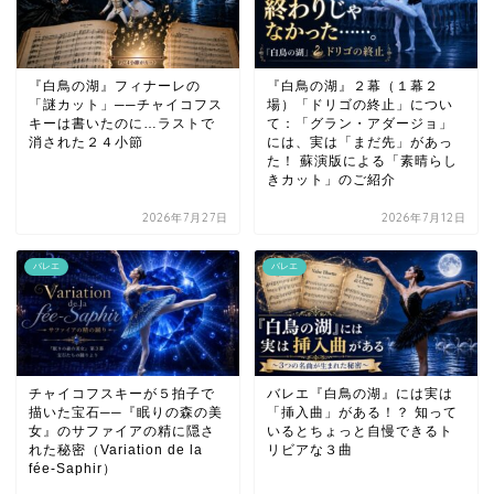
『白鳥の湖』フィナーレの
『白鳥の湖』２幕（１幕２
「謎カット」──チャイコフス
場）「ドリゴの終止」につい
キーは書いたのに…ラストで
て：「グラン・アダージョ」
消された２４小節
には、実は「まだ先」があっ
た！ 蘇演版による「素晴らし
きカット」のご紹介
2026年7月27日
2026年7月12日
バレエ
バレエ
チャイコフスキーが５拍子で
バレエ『白鳥の湖』には実は
描いた宝石──『眠りの森の美
「挿入曲」がある！？ 知って
女』のサファイアの精に隠さ
いるとちょっと自慢できるト
れた秘密（Variation de la
リビアな３曲
fée-Saphir）