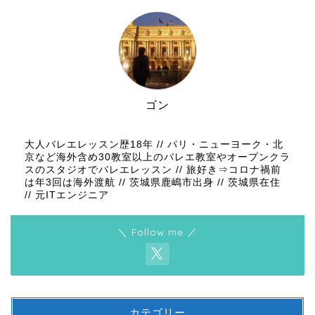
ゴン
大人バレエレッスン歴18年 // パリ・ニューヨーク・北
京など海外含め30教室以上のバレエ教室やオープンクラ
スのスタジオでバレエレッスン // 旅好き⇒コロナ禍前
は年3回は海外渡航 // 茨城県鹿嶋市出身 // 茨城県在住
// 元ITエンジニア
＼ Follow me ／
カテゴリー