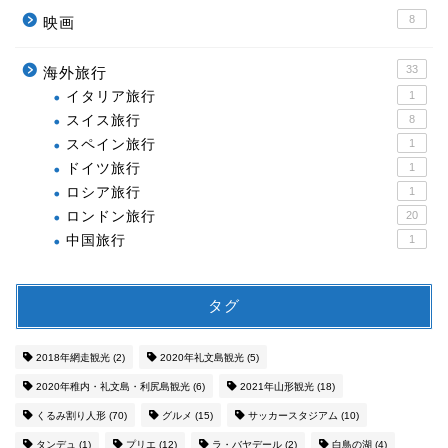
8
映画
33
海外旅行
イタリア旅行
1
スイス旅行
8
スペイン旅行
1
ドイツ旅行
1
ロシア旅行
1
ロンドン旅行
20
中国旅行
1
タグ
2018年網走観光
(2)
2020年礼文島観光
(5)
2020年稚内・礼文島・利尻島観光
(6)
2021年山形観光
(18)
くるみ割り人形
(70)
グルメ
(15)
サッカースタジアム
(10)
タンデュ
(1)
プリエ
(12)
ラ・バヤデール
(2)
白鳥の湖
(4)