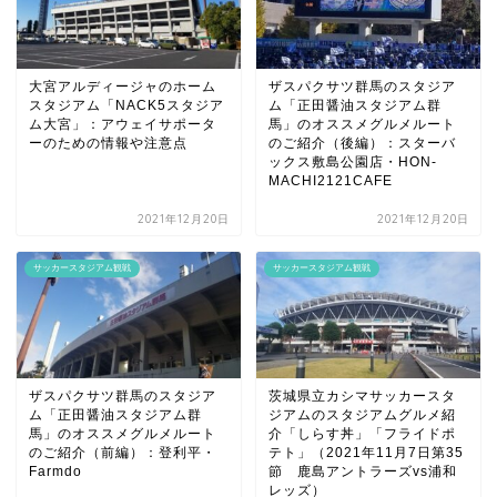
大宮アルディージャのホーム
ザスパクサツ群馬のスタジア
スタジアム「NACK5スタジア
ム「正田醤油スタジアム群
ム大宮」：アウェイサポータ
馬」のオススメグルメルート
ーのための情報や注意点
のご紹介（後編）：スターバ
ックス敷島公園店・HON-
MACHI2121CAFE
2021年12月20日
2021年12月20日
サッカースタジアム観戦
サッカースタジアム観戦
ザスパクサツ群馬のスタジア
茨城県立カシマサッカースタ
ム「正田醤油スタジアム群
ジアムのスタジアムグルメ紹
馬」のオススメグルメルート
介「しらす丼」「フライドポ
のご紹介（前編）：登利平・
テト」（2021年11月7日第35
Farmdo
節 鹿島アントラーズvs浦和
レッズ）