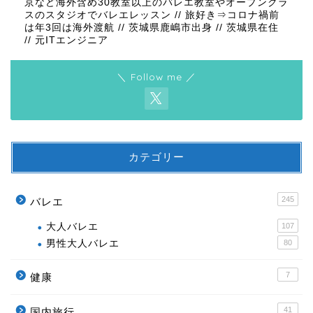
京など海外含め30教室以上のバレエ教室やオープンクラ
スのスタジオでバレエレッスン // 旅好き⇒コロナ禍前
は年3回は海外渡航 // 茨城県鹿嶋市出身 // 茨城県在住
// 元ITエンジニア
＼ Follow me ／
カテゴリー
245
バレエ
大人バレエ
107
男性大人バレエ
80
7
健康
41
国内旅行