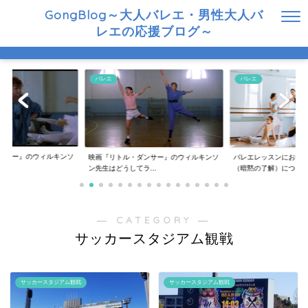
GongBlog～大人バレエ・男性大人バ
レエの応援ブログ～
バレエ
バレエ
ンサー』のウィルキンソ
映画『リトル・ダンサー』のウィルキンソ
バレエレッスンにおけ
..
ン先生はどうしてラ...
（暗黙の了解）につ...
― CATEGORY ―
サッカースタジアム観戦
サッカースタジアム観戦
サッカースタジアム観戦