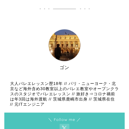
ゴン
大人バレエレッスン歴18年 // パリ・ニューヨーク・北
京など海外含め30教室以上のバレエ教室やオープンクラ
スのスタジオでバレエレッスン // 旅好き⇒コロナ禍前
は年3回は海外渡航 // 茨城県鹿嶋市出身 // 茨城県在住
// 元ITエンジニア
＼ Follow me ／