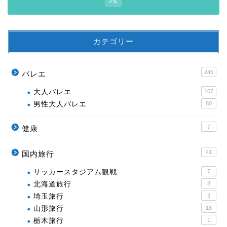
カテゴリー
245
バレエ
大人バレエ
107
男性大人バレエ
80
7
健康
41
国内旅行
サッカースタジアム観戦
7
北海道旅行
8
埼玉旅行
3
山形旅行
18
栃木旅行
1