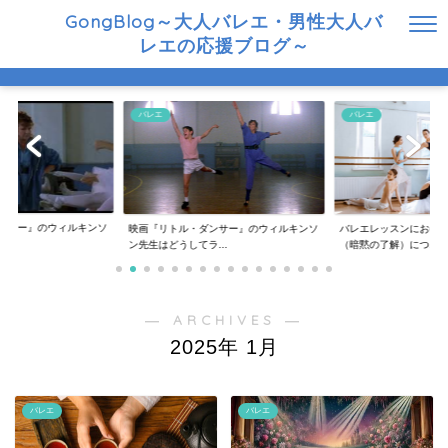
GongBlog～大人バレエ・男性大人バ
レエの応援ブログ～
バレエ
バレエ
ンサー』のウィルキンソ
映画『リトル・ダンサー』のウィルキンソ
バレエレッスンにおけ
..
ン先生はどうしてラ...
（暗黙の了解）につ...
― ARCHIVES ―
2025年 1月
バレエ
バレエ