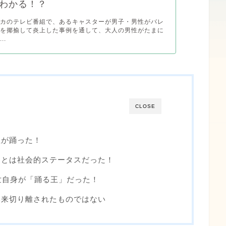
わかる！？
リカのテレビ番組で、あるキャスターが男子・男性がバレ
とを揶揄して炎上した事例を通して、大人の男性がたまに
..
CLOSE
性が踊った！
ことは社会的ステータスだった！
世自身が「踊る王」だった！
本来切り離されたものではない