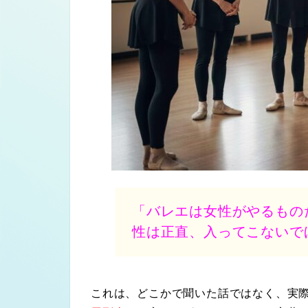
「バレエは女性がやるもの
性は正直、入ってこないで
これは、どこかで聞いた話ではなく、実