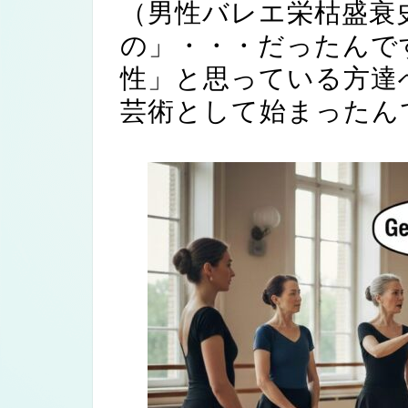
（男性バレエ栄枯盛衰
の」・・・だったんで
性」と思っている方達
芸術として始まったん