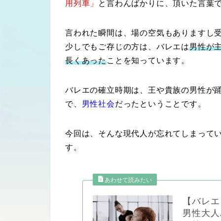
用列車」
と言わんばかりに、頂いた言葉
言われた瞬間は、場の空気もありますし
少しでもご存じの方は、バレエは
男性が
長くあった
ことを知っています。
バレエの確立時期は、王や貴族の男性が
で、
男性社会
だったということです。
今回は、そんな現代人が忘れてしまって
す。
【バレエ
男性大人