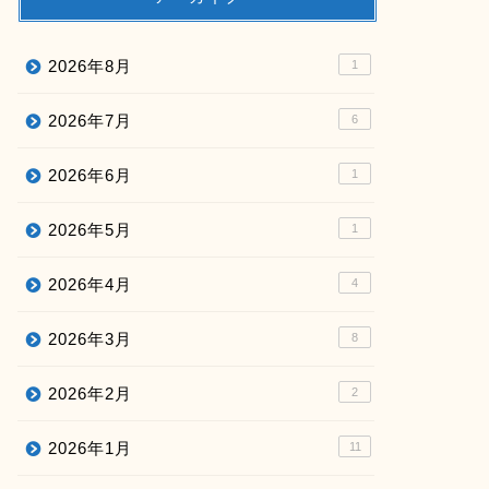
2026年8月
1
2026年7月
6
2026年6月
1
2026年5月
1
2026年4月
4
2026年3月
8
2026年2月
2
2026年1月
11