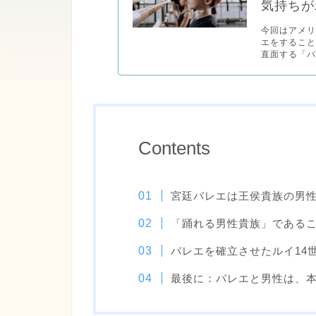
気持ちが
今回はアメ
エをするこ
直面する「バ.
Contents
宮廷バレエは王侯貴族の男
「踊れる男性貴族」である
バレエを確立させたルイ14
最後に：バレエと男性は、