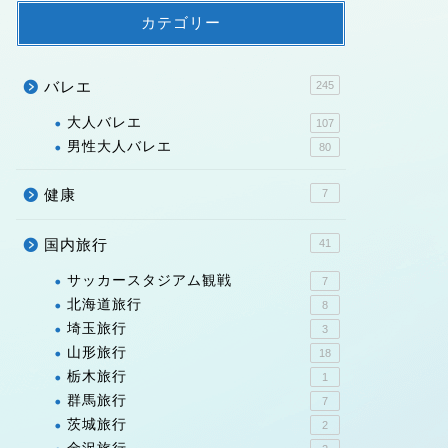
カテゴリー
バレエ
245
大人バレエ
107
男性大人バレエ
80
健康
7
国内旅行
41
サッカースタジアム観戦
7
北海道旅行
8
埼玉旅行
3
山形旅行
18
栃木旅行
1
群馬旅行
7
茨城旅行
2