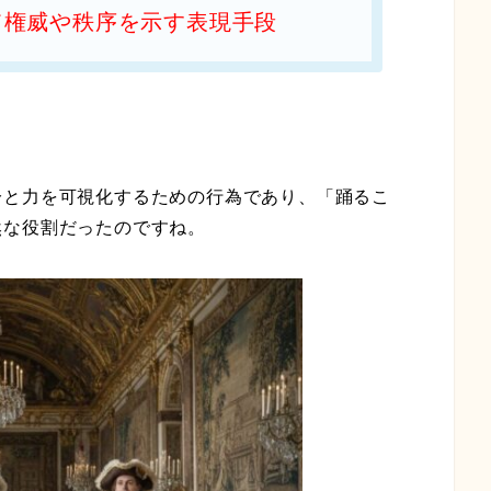
て権威や秩序を示す表現手段
分と力を可視化するための行為であり、「踊るこ
然な役割だったのですね。