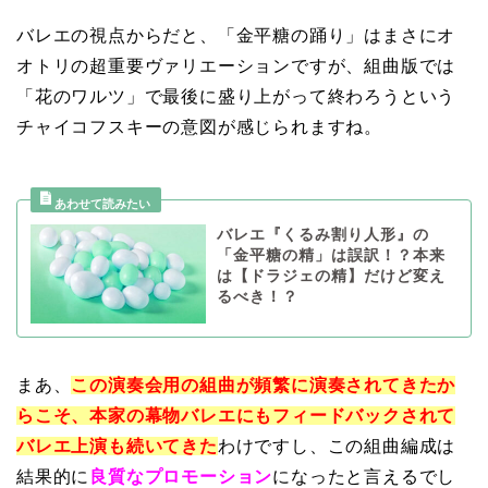
バレエの視点からだと、「金平糖の踊り」はまさにオ
オトリの超重要ヴァリエーションですが、組曲版では
「花のワルツ」で最後に盛り上がって終わろうという
チャイコフスキーの意図が感じられますね。
バレエ『くるみ割り人形』の
「金平糖の精」は誤訳！？本来
は【ドラジェの精】だけど変え
るべき！？
まあ、
この演奏会用の組曲が頻繁に演奏されてきたか
らこそ、本家の幕物バレエにもフィードバックされて
バレエ上演も続いてきた
わけですし、この組曲編成は
結果的に
良質なプロモーション
になったと言えるでし