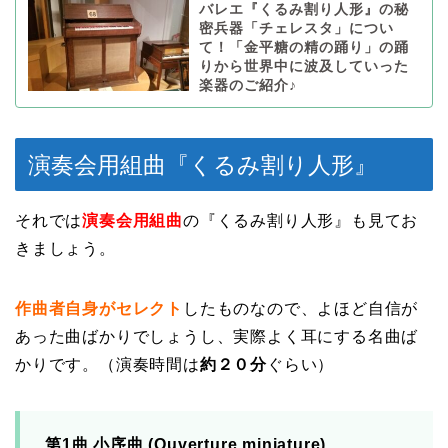
バレエ『くるみ割り人形』の秘
密兵器「チェレスタ」につい
て！「金平糖の精の踊り」の踊
りから世界中に波及していった
楽器のご紹介♪
演奏会用組曲『くるみ割り人形』
それでは
演奏会用組曲
の『くるみ割り人形』も見てお
きましょう。
作曲者自身がセレクト
したものなので、よほど自信が
あった曲ばかりでしょうし、実際よく耳にする名曲ば
かりです。（演奏時間は
約２０分
ぐらい）
第1曲 小序曲 (Ouverture miniature)