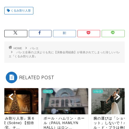
くるみ割り人形
HOME
バレエ
バレエ全幕の上演よりも先に【演奏会用組曲】が発表されてしまった珍しいバレ
エ『くるみ割り人形』
RELATED POST
エ
バレエ
バレエ
ール・ハムリン・ホー
腕の運びは「ショートカ
『くるみ割り人形』
PAUL HAMLYN
ット」しないで！ポー
曲 情景 (Scène) 【
LL）はロン...
ル・ド・ブラは伸び伸び
客の帰宅、そ...