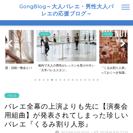
GongBlog～大人バレエ・男性大人バ
レエの応援ブログ～
バレエ
バレエ
がレッスンを受けやすい
『くるみ割り人形』についてあなたが「知
「アラビアの踊り」最
..
っておくべき知識」...
音：『くるみ割り人...
バレエ
バレエ全幕の上演よりも先に【演奏会
用組曲】が発表されてしまった珍しい
バレエ『くるみ割り人形』
2023年9月30日
/
2025年8月27日