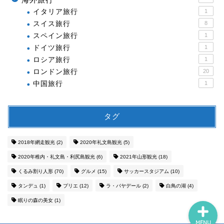
イタリア旅行
1
スイス旅行
8
スペイン旅行
1
ドイツ旅行
1
ロシア旅行
1
ロンドン旅行
20
中国旅行
1
タグ
2018年網走観光
(2)
2020年礼文島観光
(5)
2020年稚内・礼文島・利尻島観光
(6)
2021年山形観光
(18)
くるみ割り人形
(70)
グルメ
(15)
サッカースタジアム
(10)
タンデュ
(1)
プリエ
(12)
ラ・バヤデール
(2)
白鳥の湖
(4)
眠りの森の美女
(1)
MENU