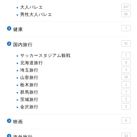
大人バレエ
107
男性大人バレエ
80
7
健康
41
国内旅行
サッカースタジアム観戦
7
北海道旅行
8
埼玉旅行
3
山形旅行
18
栃木旅行
1
群馬旅行
7
茨城旅行
2
金沢旅行
2
8
映画
33
海外旅行