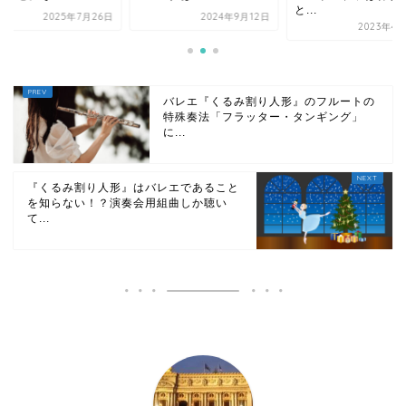
と...
2024年9月12日
2025年7月
2023年4月30日
バレエ『くるみ割り人形』のフルートの
特殊奏法「フラッター・タンギング」
に...
『くるみ割り人形』はバレエであること
を知らない！？演奏会用組曲しか聴い
て...