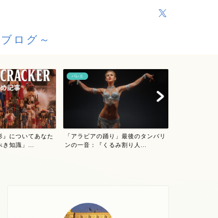
援ブログ～
バレエ
バレエ
『くるみ割り
形』についてあなた
「アラビアの踊り」最後のタンバリ
が踊る！ボスト
き知識」...
ンの一音：『くるみ割り人...