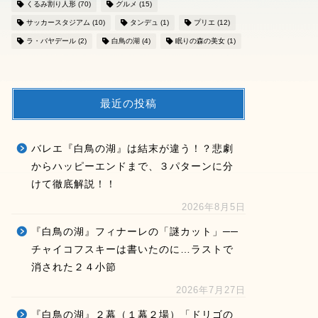
くるみ割り人形
(70)
グルメ
(15)
サッカースタジアム
(10)
タンデュ
(1)
プリエ
(12)
ラ・バヤデール
(2)
白鳥の湖
(4)
眠りの森の美女
(1)
最近の投稿
バレエ『白鳥の湖』は結末が違う！？悲劇
からハッピーエンドまで、３パターンに分
けて徹底解説！！
2026年8月5日
『白鳥の湖』フィナーレの「謎カット」──
チャイコフスキーは書いたのに…ラストで
消された２４小節
2026年7月27日
『白鳥の湖』２幕（１幕２場）「ドリゴの