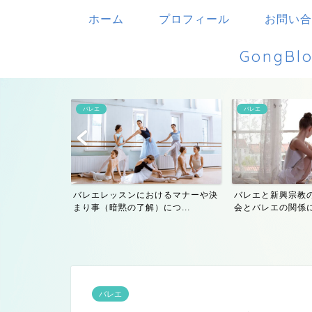
ホーム
プロフィール
お問い合
Gong
バレエ
バレエ
サー』のウィル
バレエレッスンにおけるマナーや決
バレエと新興宗教
ラ...
まり事（暗黙の了解）につ...
会とバレエの関係
バレエ