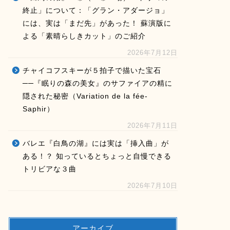
終止」について：「グラン・アダージョ」
には、実は「まだ先」があった！ 蘇演版に
よる「素晴らしきカット」のご紹介
2026年7月12日
チャイコフスキーが５拍子で描いた宝石
──『眠りの森の美女』のサファイアの精に
隠された秘密（Variation de la fée-
Saphir）
2026年7月11日
バレエ『白鳥の湖』には実は「挿入曲」が
ある！？ 知っているとちょっと自慢できる
トリビアな３曲
2026年7月10日
アーカイブ