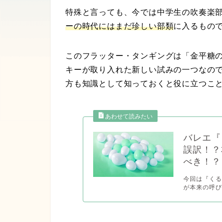
特殊と言っても、今では中学生の吹奏楽
ーの時代にはまだ珍しい部類
に入るもの
このフラッター・タンギングは「金平糖
キーが取り入れた新しい試みの一つなの
方も知識として知っておくと役に立つこ
バレエ『
誤訳！？
べき！？
今回は『く
が本来の呼び名