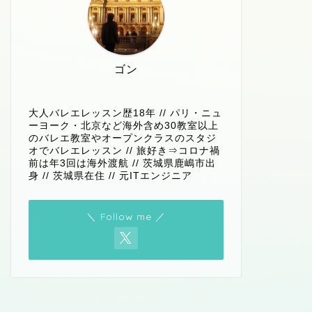
ゴン
大人バレエレッスン歴18年 // パリ・ニュ
ーヨーク・北京など海外含め30教室以上
のバレエ教室やオープンクラスのスタジ
オでバレエレッスン // 旅好き⇒コロナ禍
前は年3回は海外渡航 // 茨城県鹿嶋市出
身 // 茨城県在住 // 元ITエンジニア
＼ Follow me ／