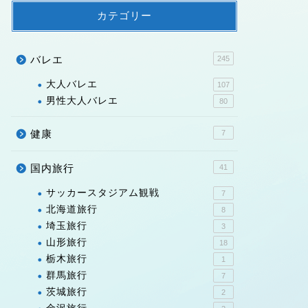
カテゴリー
バレエ
245
大人バレエ
107
男性大人バレエ
80
健康
7
国内旅行
41
サッカースタジアム観戦
7
北海道旅行
8
埼玉旅行
3
山形旅行
18
栃木旅行
1
群馬旅行
7
茨城旅行
2