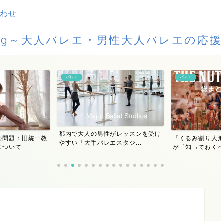
わせ
Blog～大人バレエ・男性大人バレエの応
バレエ
バレエ
都内で大人の男性がレッスンを受け
の問題：旧統一教
『くるみ割り人
やすい「大手バレエスタジ...
について
が「知っておくべ