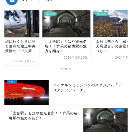
旅行
国内旅行
国内旅行
土合駅」もはや観光名
山形に来たら「蔵王大黒
ドッコ沼に行くとき
！！群馬の秘境駅の魅
天展望台」の絶景を見る
用すると便利な蔵王
を紹介♪
べし！
高原散策路の「中央
１...
2020年10月25日
2021年11月20日
2021年11
バイエルンミュンヘンのスタジアム「ア
リアンツアレーナ」
「土合駅」もはや観光名所！！群馬の秘
境駅の魅力を紹介♪