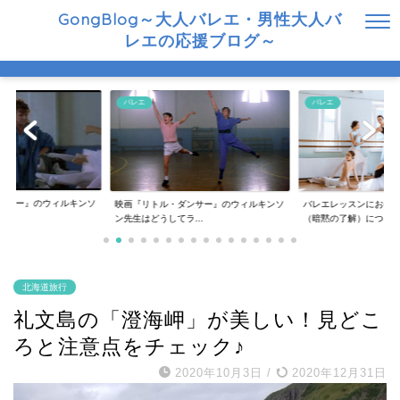
GongBlog～大人バレエ・男性大人バ
レエの応援ブログ～
バレエ
バレエ
ンサー』のウィルキンソ
バレエレッスンにおけるマナーや決まり事
バレエと新興宗教の問
..
（暗黙の了解）につ...
レエの関係について
北海道旅行
礼文島の「澄海岬」が美しい！見どこ
ろと注意点をチェック♪
2020年10月3日
/
2020年12月31日