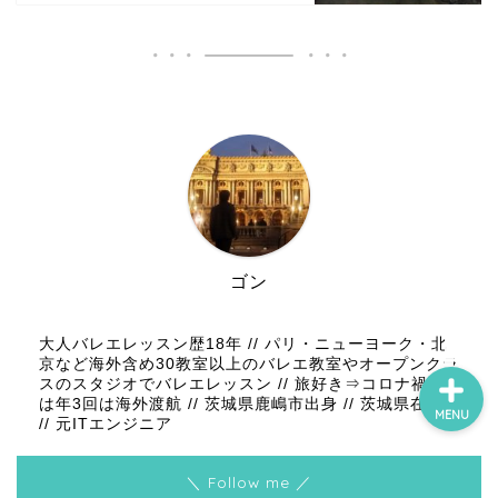
ゴン
大人バレエレッスン歴18年 // パリ・ニューヨーク・北
京など海外含め30教室以上のバレエ教室やオープンクラ
スのスタジオでバレエレッスン // 旅好き⇒コロナ禍前
は年3回は海外渡航 // 茨城県鹿嶋市出身 // 茨城県在住
MENU
// 元ITエンジニア
＼ Follow me ／