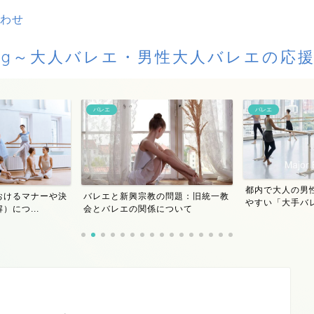
わせ
Blog～大人バレエ・男性大人バレエの応
バレエ
バレエ
都内で大人の男性がレッスンを受け
の問題：旧統一教
『くるみ割り人
やすい「大手バレエスタジ...
について
が「知っておくべ