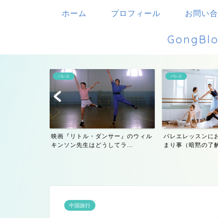
ホーム
プロフィール
お問い合
Gong
バレエ
バレエ
サー』のウィル
バレエレッスンにおけるマナーや決
バレエと新興宗教
ラ...
まり事（暗黙の了解）につ...
会とバレエの関係
中国旅行