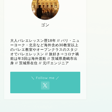
ゴン
大人バレエレッスン歴18年 // パリ・ニュ
ーヨーク・北京など海外含め30教室以上
のバレエ教室やオープンクラスのスタジ
オでバレエレッスン // 旅好き⇒コロナ禍
前は年3回は海外渡航 // 茨城県鹿嶋市出
身 // 茨城県在住 // 元ITエンジニア
＼ Follow me ／