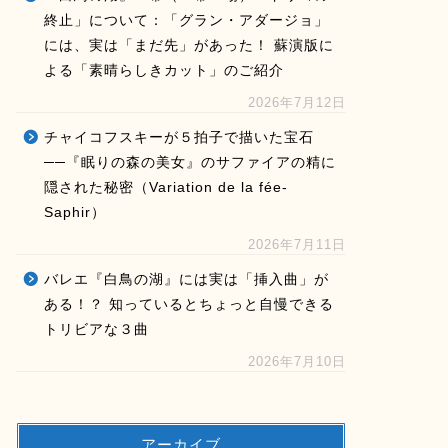
終止」について：「グラン・アダージョ」
には、実は「まだ先」があった！ 蘇演版に
よる「素晴らしきカット」のご紹介
2026年7月12日
チャイコフスキーが５拍子で描いた宝石
──『眠りの森の美女』のサファイアの精に
隠された秘密（Variation de la fée-
Saphir）
2026年7月11日
バレエ『白鳥の湖』には実は「挿入曲」が
ある！？ 知っているとちょっと自慢できる
トリビアな３曲
2026年7月10日
アーカイブ