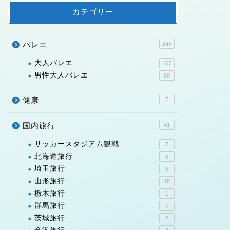
カテゴリー
バレエ
245
大人バレエ
107
男性大人バレエ
80
健康
7
国内旅行
41
サッカースタジアム観戦
7
北海道旅行
8
埼玉旅行
3
山形旅行
18
栃木旅行
1
群馬旅行
7
茨城旅行
2