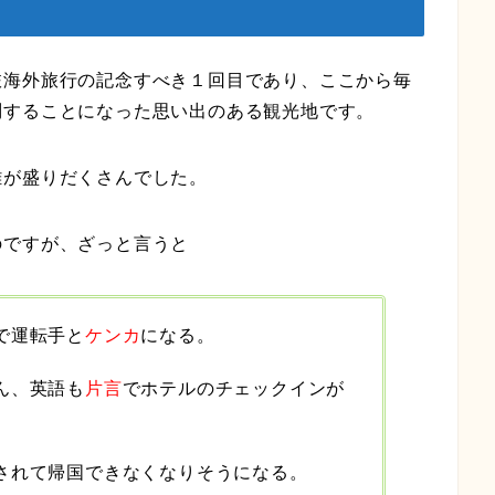
旅海外旅行
の記念すべき１回目であり、ここから
毎
問することになった思い出のある観光地です。
難が盛りだくさんでした。
のですが、ざっと言うと
で運転手と
ケンカ
になる。
ん、英語も
片言
でホテルのチェックインが
されて帰国できなくなりそうになる。