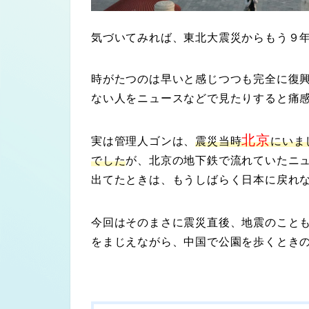
気づいてみれば、東北大震災からもう
９
時がたつのは早いと感じつつも完全に復
ない人をニュースなどで見たりすると痛
北京
実は管理人ゴンは、
震災当時
にいま
でした
が、北京の地下鉄で流れていたニ
出てたときは、もうしばらく日本に戻れ
今回はそのまさに震災直後、地震のこと
をまじえながら、中国で公園を歩くとき