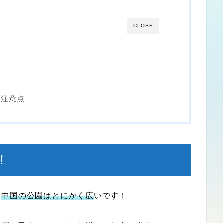
CLOSE
の注意点
！
、
中国の公園はとにかく広
いです！