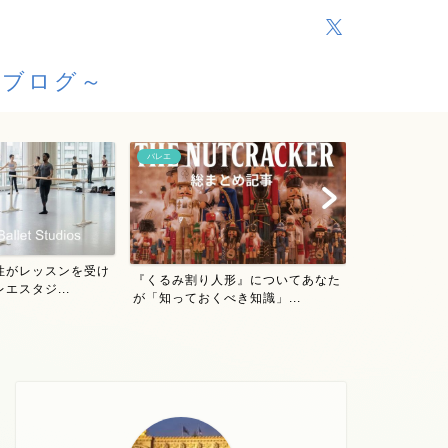
援ブログ～
バレエ
バレエ
『くるみ割り
形』についてあなた
「アラビアの踊り」最後のタンバリ
が踊る！ボスト
き知識」...
ンの一音：『くるみ割り人...