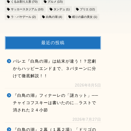
くるみ割り人形
(70)
グルメ
(15)
サッカースタジアム
(10)
タンデュ
(1)
プリエ
(12)
ラ・バヤデール
(2)
白鳥の湖
(4)
眠りの森の美女
(1)
最近の投稿
バレエ『白鳥の湖』は結末が違う！？悲劇
からハッピーエンドまで、３パターンに分
けて徹底解説！！
2026年8月5日
『白鳥の湖』フィナーレの「謎カット」──
チャイコフスキーは書いたのに…ラストで
消された２４小節
2026年7月27日
『白鳥の湖』２幕（１幕２場）「ドリゴの