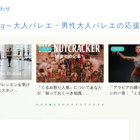
わせ
Blog～大人バレエ・男性大人バレエの応
バレエ
バレエ
がレッスンを受け
『くるみ割り人形』についてあなた
「アラビアの踊
タジ...
が「知っておくべき知識」...
ンの一音：『くる