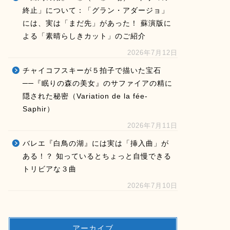
終止」について：「グラン・アダージョ」
には、実は「まだ先」があった！ 蘇演版に
よる「素晴らしきカット」のご紹介
2026年7月12日
チャイコフスキーが５拍子で描いた宝石
──『眠りの森の美女』のサファイアの精に
隠された秘密（Variation de la fée-
Saphir）
2026年7月11日
バレエ『白鳥の湖』には実は「挿入曲」が
ある！？ 知っているとちょっと自慢できる
トリビアな３曲
2026年7月10日
アーカイブ