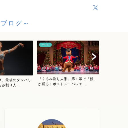
援ブログ～
バレエ
バレエ
『くるみ割り人形』第１幕で「熊」
り」最後のタンバリ
大人の男性が
が踊る！ボストン・バレエ...
み割り人...
流れについて紹