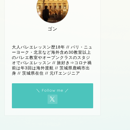
ゴン
大人バレエレッスン歴18年 // パリ・ニュ
ーヨーク・北京など海外含め30教室以上
のバレエ教室やオープンクラスのスタジ
オでバレエレッスン // 旅好き⇒コロナ禍
前は年3回は海外渡航 // 茨城県鹿嶋市出
身 // 茨城県在住 // 元ITエンジニア
＼ Follow me ／