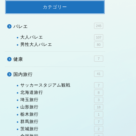
カテゴリー
バレエ
245
大人バレエ
107
男性大人バレエ
80
健康
7
国内旅行
41
サッカースタジアム観戦
7
北海道旅行
8
埼玉旅行
3
山形旅行
18
栃木旅行
1
群馬旅行
7
茨城旅行
2