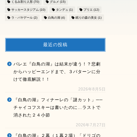
くるみ割り人形
(70)
グルメ
(15)
サッカースタジアム
(10)
タンデュ
(1)
プリエ
(12)
ラ・バヤデール
(2)
白鳥の湖
(4)
眠りの森の美女
(1)
最近の投稿
バレエ『白鳥の湖』は結末が違う！？悲劇
からハッピーエンドまで、３パターンに分
けて徹底解説！！
2026年8月5日
『白鳥の湖』フィナーレの「謎カット」──
チャイコフスキーは書いたのに…ラストで
消された２４小節
2026年7月27日
『白鳥の湖』２幕（１幕２場）「ドリゴの