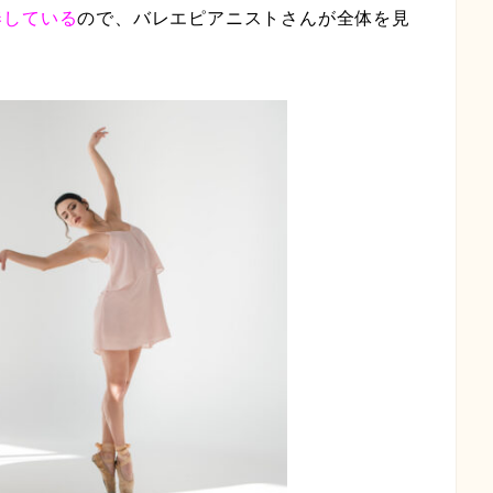
奏している
ので、バレエピアニストさんが全体を見
。