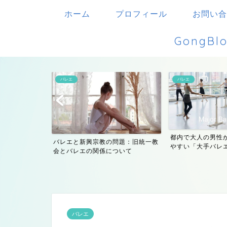
ホーム
プロフィール
お問い合
Gong
バレエ
バレエ
都内で大人の男性
けるマナーや決
バレエと新興宗教の問題：旧統一教
やすい「大手バレエス
つ...
会とバレエの関係について
バレエ